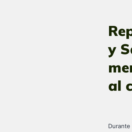
Re
y S
men
al 
Durante