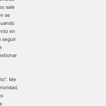
po sale
ón se
 cuando
ento en
 seguir
e
estionar
to”. Me
rioridad,
go
a