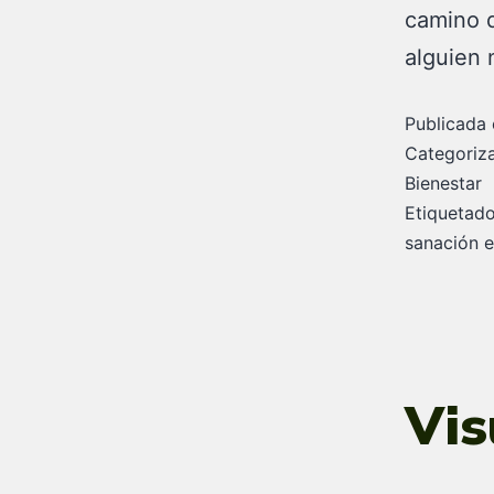
camino d
alguien 
Publicada 
Categori
Bienestar
Etiqueta
sanación 
Vis