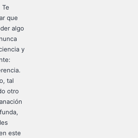
. Te
ar que
der algo
 nunca
ciencia y
nte:
erencia.
, tal
do otro
sanación
funda,
des
en este