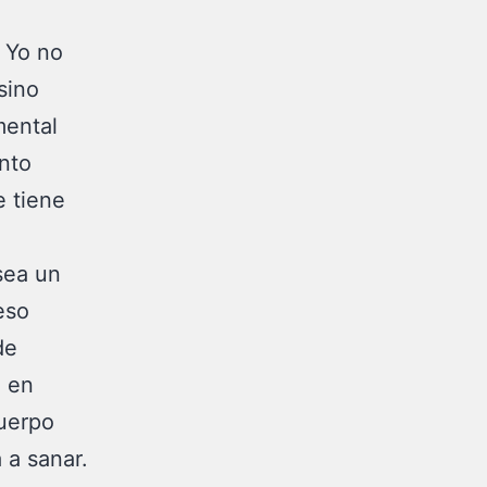
. Yo no
sino
mental
nto
e tiene
sea un
eso
de
o en
cuerpo
 a sanar.