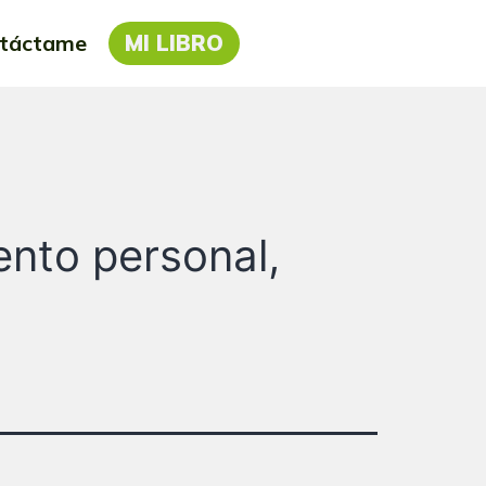
táctame
MI LIBRO
ento personal,