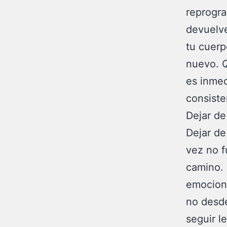
reprogra
devuelve
tu cuerp
nuevo. Q
es inmed
consiste
Dejar de
Dejar de
vez no f
camino. 
emociona
no desde
seguir l