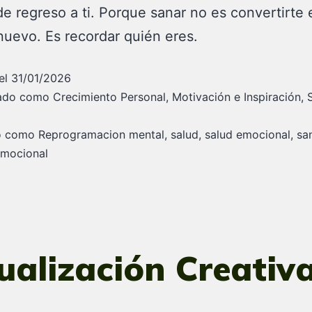
e regreso a ti. Porque sanar no es convertirte 
nuevo. Es recordar quién eres.
el
31/01/2026
zado como
Crecimiento Personal
,
Motivación e Inspiración
,
do como
Reprogramacion mental
,
salud
,
salud emocional
,
sa
emocional
ualización Creativ