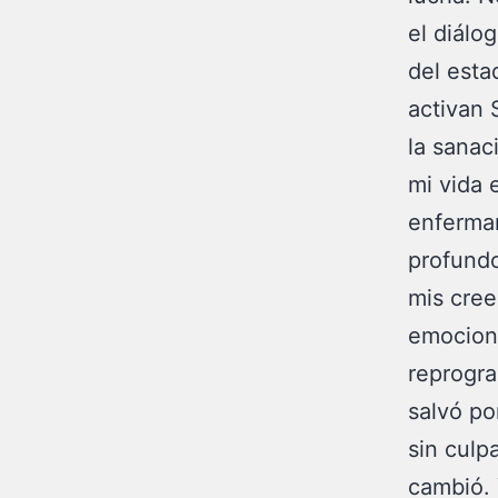
el diálo
del esta
activan 
la sanac
mi vida 
enferman
profundo
mis cree
emociona
reprogra
salvó po
sin culp
cambió. 