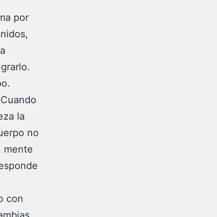
rma por
nidos,
La
grarlo.
po.
. Cuando
eza la
cuerpo no
u mente
 responde
o con
cambias