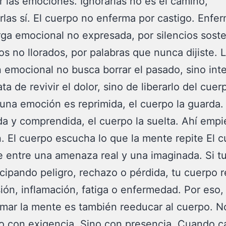
r las emociones. Ignorarlas no es el camino,
rlas sí. El cuerpo no enferma por castigo. Enfe
ga emocional no expresada, por silencios soste
os no llorados, por palabras que nunca dijiste. 
 emocional no busca borrar el pasado, sino inte
ta de revivir el dolor, sino de liberarlo del cuer
na emoción es reprimida, el cuerpo la guarda
da y comprendida, el cuerpo la suelta. Ahí empi
. El cuerpo escucha lo que la mente repite El 
e entre una amenaza real y una imaginada. Si t
icipando peligro, rechazo o pérdida, tu cuerpo
ión, inflamación, fatiga o enfermedad. Por eso,
mar la mente es también reeducar al cuerpo. N
o con exigencia. Sino con presencia. Cuando 