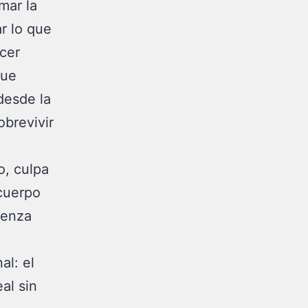
mar la
r lo que
acer
que
desde la
brevivir
o, culpa
 cuerpo
ienza
al: el
al sin