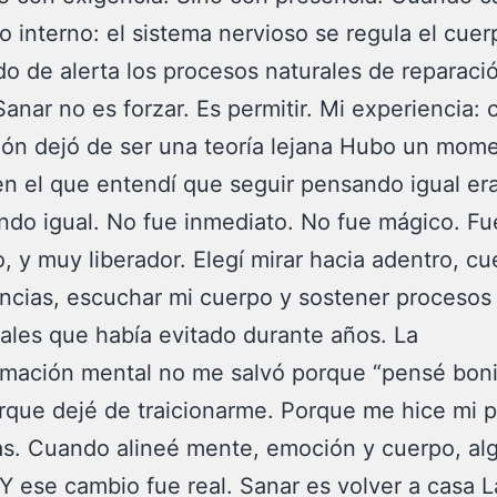
go interno: el sistema nervioso se regula el cuer
do de alerta los procesos naturales de reparaci
Sanar no es forzar. Es permitir. Mi experiencia:
ión dejó de ser una teoría lejana Hubo un mom
en el que entendí que seguir pensando igual era
do igual. No fue inmediato. No fue mágico. Fu
, y muy liberador. Elegí mirar hacia adentro, cu
ncias, escuchar mi cuerpo y sostener procesos
les que había evitado durante años. La
mación mental no me salvó porque “pensé boni
rque dejé de traicionarme. Porque me hice mi p
as. Cuando alineé mente, emoción y cuerpo, al
Y ese cambio fue real. Sanar es volver a casa L