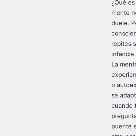
¿Qué es 
mente no
duele. P
conscien
repites 
infancia
La mente
experien
o autoex
se adapt
cuando t
pregunta
puente e