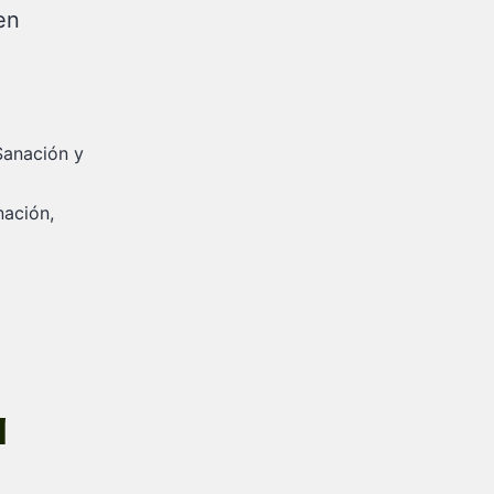
en
Sanación y
nación
,
a