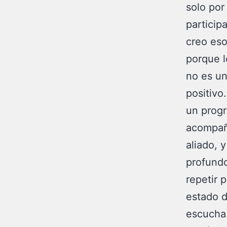
solo por
particip
creo eso
porque l
no es un
positivo
un progr
acompañe
aliado, 
profundo
repetir 
estado d
escucha.