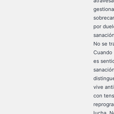
atravesa
gestiona
sobrecar
por duel
sanación
No se tra
Cuando u
es senti
sanación
distingu
vive ant
con tens
reprogra
lucha. N