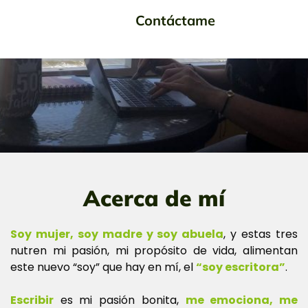
CONÓCEME
Contáctame
Acerca de mí
Soy mujer, soy madre y soy abuela
, y estas tres
nutren mi pasión, mi propósito de vida, alimentan
este nuevo “soy” que hay en mí, el
“soy escritora”
.
Escribir
es mi pasión bonita,
me emociona, me