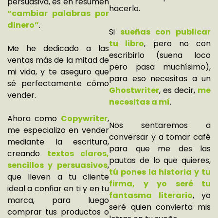
persuasiva, es en resumen
hacerlo.
“cambiar palabras por
dinero”
.
Si
sueñas con publicar
tu libro
, pero no con
Me he dedicado a las
escribirlo (suena loco
ventas más de la mitad de
pero pasa muchísimo),
mi vida, y te aseguro que
para eso necesitas a un
sé perfectamente cómo
Ghostwriter
, es decir,
me
vender.
necesitas a mí
.
Ahora como
Copywriter
,
Nos sentaremos a
me especializo en vender
conversar y a tomar café
mediante la escritura,
para que me des las
creando
textos claros,
pautas de lo que quieres,
sencillos y
persuasivos
,
tú pones la historia y tu
que lleven a tu cliente
firma, y yo seré tu
ideal a confiar en ti y en tu
fantasma literario
, yo
marca, para luego
seré quien convierta mis
comprar tus productos o