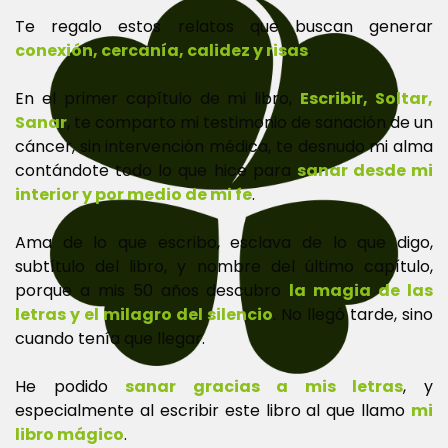
Te regalo estos relatos que buscan generar
conexión, cercanía, calidez y risas
.
En el primer capítulo de mi libro,
Escribir, Soltar,
Sanar
, te comparto mi testimonio de sanación de un
cáncer, sin intervención médica, te desnudo mi alma
contándote todo lo que hice para
sanar desde mi
interior y por medio de mi fe
.
Ama de lo que escribo, esclava de lo que digo,
subtítulo del libro, y nombre del último capítulo,
porque a mis 50 años descubro
la magia de las
letras y el milagro del silencio
. No llegó tarde, sino
cuando tenía que llegar.
He podido
sanar gracias a mis letras
, y
especialmente al escribir este libro al que llamo
mi
libro mágico
.