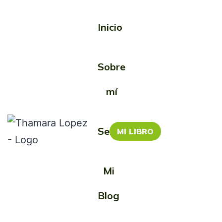
Inicio
Etiqueta:
Sobre
Visualización
mí
Servicios
MI LIBRO
Mi
Blog
Visualización