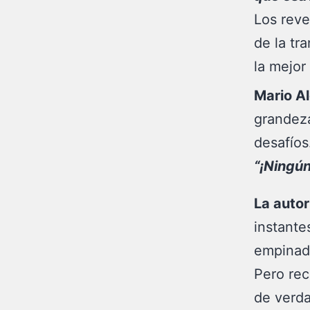
Los reve
de la tr
la mejor
Mario A
grandeza
desafíos
“¡Ningún
La autor
instante
empinada
Pero recu
de verda