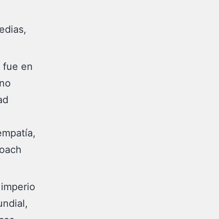
edias,
fue en
 no
ad
empatía,
coach
 imperio
ndial,