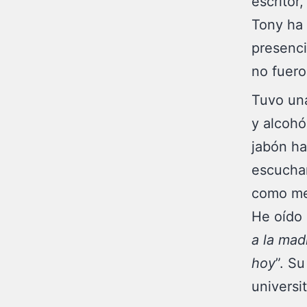
escritor
Tony ha 
presenci
no fuero
Tuvo una
y alcohó
jabón ha
escuchar
como me
He oído
a la mad
hoy
”. S
universit