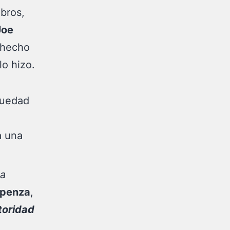
ibros,
Joe
 hecho
lo hizo.
quedad
a una
 a
spenza
,
toridad