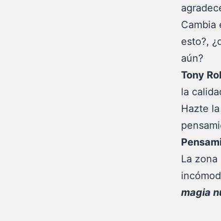
agradece
Cambia e
esto?, ¿
aún?
Tony Ro
la calid
Hazte la
pensamie
Pensami
La zona 
incómoda
magia n