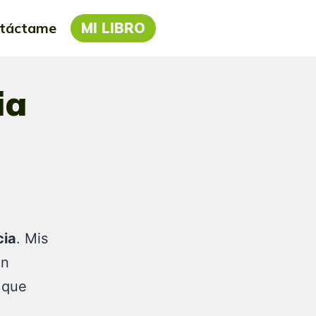
táctame
MI LIBRO
ia
cia
. Mis
an
 que