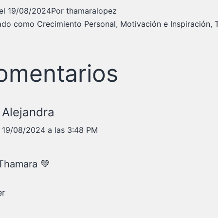
el
19/08/2024
Por
thamaralopez
zado como
Crecimiento Personal
,
Motivación e Inspiración
,
omentarios
Alejandra
19/08/2024 a las 3:48 PM
 Thamara 💚
er