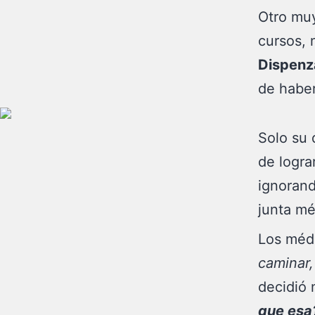
Otro mu
cursos, 
Dispenz
de haber
Solo su 
de logra
ignoran
junta mé
Los médi
caminar,
decidió 
que esa