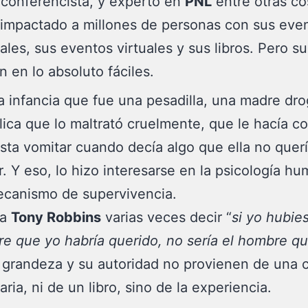
, conferencista, y experto en
PNL
entre otras co
impactado a millones de personas con sus eve
ales, sus eventos virtuales y sus libros. Pero su
n en lo absoluto fáciles.
 infancia que fue una pesadilla, una madre dro
lica que lo maltrató cruelmente, que le hacía c
sta vomitar cuando decía algo que ella no quer
. Y eso, lo hizo interesarse en la psicología hu
canismo de supervivencia.
 a
Tony Robbins
varias veces decir “
si yo hubie
re que yo habría querido, no sería el hombre q
u grandeza y su autoridad no provienen de una c
aria, ni de un libro, sino de la experiencia.