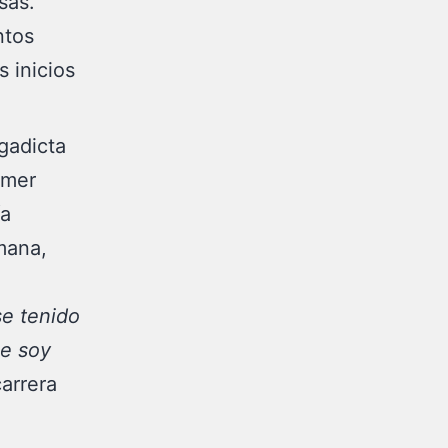
sas.
ntos
s inicios
gadicta
omer
ía
mana,
se tenido
ue soy
arrera