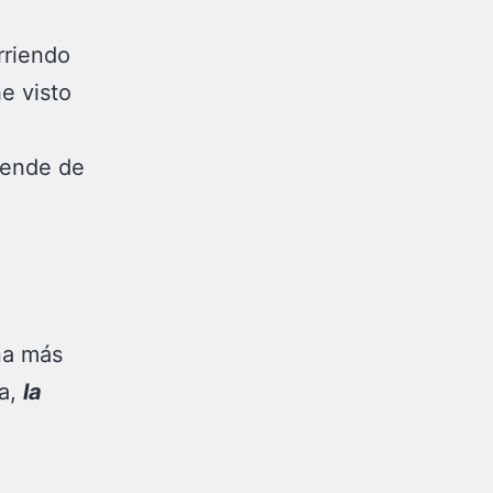
rriendo
e visto
pende de
na más
da,
la