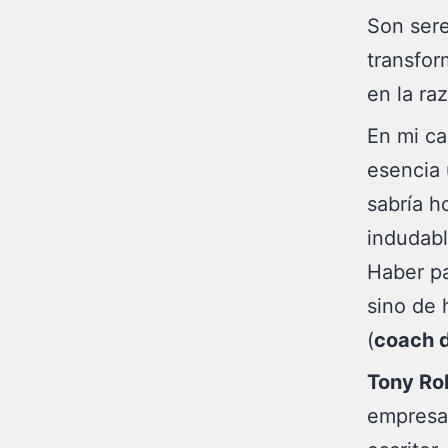
Son ser
transfor
en la ra
En mi c
esencia 
sabría h
indudabl
Haber pa
sino de
(
coach 
Tony Ro
empresar