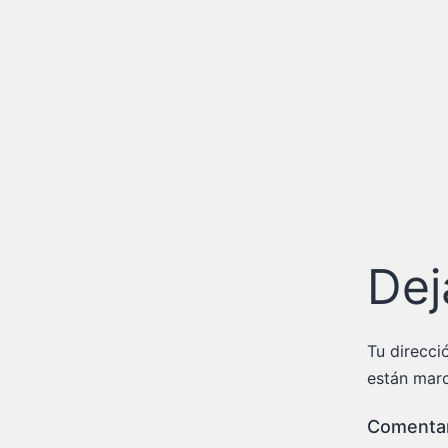
Dej
Tu direcci
están mar
Comenta