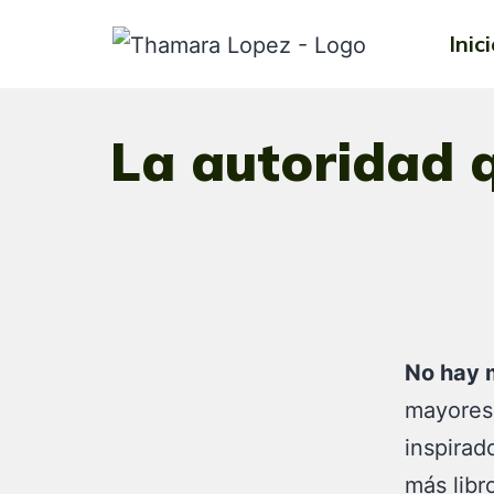
Inic
La autoridad q
No hay m
mayores
inspirad
más libr