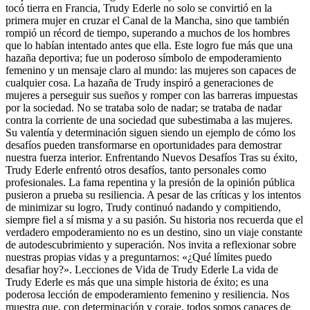
tocó tierra en Francia, Trudy Ederle no solo se convirtió en la
primera mujer en cruzar el Canal de la Mancha, sino que también
rompió un récord de tiempo, superando a muchos de los hombres
que lo habían intentado antes que ella. Este logro fue más que una
hazaña deportiva; fue un poderoso símbolo de empoderamiento
femenino y un mensaje claro al mundo: las mujeres son capaces de
cualquier cosa. La hazaña de Trudy inspiró a generaciones de
mujeres a perseguir sus sueños y romper con las barreras impuestas
por la sociedad. No se trataba solo de nadar; se trataba de nadar
contra la corriente de una sociedad que subestimaba a las mujeres.
Su valentía y determinación siguen siendo un ejemplo de cómo los
desafíos pueden transformarse en oportunidades para demostrar
nuestra fuerza interior. Enfrentando Nuevos Desafíos Tras su éxito,
Trudy Ederle enfrentó otros desafíos, tanto personales como
profesionales. La fama repentina y la presión de la opinión pública
pusieron a prueba su resiliencia. A pesar de las críticas y los intentos
de minimizar su logro, Trudy continuó nadando y compitiendo,
siempre fiel a sí misma y a su pasión. Su historia nos recuerda que el
verdadero empoderamiento no es un destino, sino un viaje constante
de autodescubrimiento y superación. Nos invita a reflexionar sobre
nuestras propias vidas y a preguntarnos: «¿Qué límites puedo
desafiar hoy?». Lecciones de Vida de Trudy Ederle La vida de
Trudy Ederle es más que una simple historia de éxito; es una
poderosa lección de empoderamiento femenino y resiliencia. Nos
muestra que, con determinación y coraje, todos somos capaces de