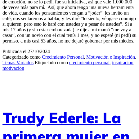
de emoción, no se lo pedí, fue su iniciativa, así que vale 1.000.000
de veces más para mí. Así, que ahora tengo una nueva herramienta
de vida, cuando los pensamientos vengan a “joder”, les invito un
café, nos sentaremos a hablar, y les diré “lo siento, véngase conmigo
si quieren, pero esto lo haré con ustedes y a pesar de ustedes”. Si a
mis 17 años (y sin estar embarazada) le dije a mi mamá “me voy a
casar”, con un novio con el cual tenía 1 mes, y no esperé (ni pedí) su
permiso, a mis casi 53 años, no me dejaré gobernar por mis miedos.
Publicada el
27/10/2024
Categorizado como
Crecimiento Personal
,
Motivación e Inspiración
,
Temas Variados
Etiquetado como
crecimiento personal
,
inspiracion
,
motivacion
Trudy Ederle: La
primera mujer en