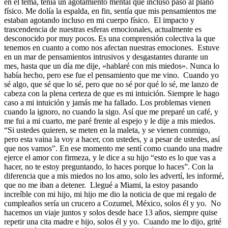
en el tema, tenía un agotamiento mental que incluso pasó al plano
físico. Me dolía la espalda, en fin, sentía que mis pensamientos me
estaban agotando incluso en mi cuerpo físico. El impacto y
trascendencia de nuestras esferas emocionales, actualmente es
desconocido por muy pocos. Es una comprensión colectiva la que
tenemos en cuanto a como nos afectan nuestras emociones. Estuve
en un mar de pensamientos intrusivos y desgastantes durante un
mes, hasta que un día me dije, «hablaré con mis miedos». Nunca lo
había hecho, pero ese fue el pensamiento que me vino. Cuando yo
sé algo, que sé que lo sé, pero que no sé por qué lo sé, me lanzo de
cabeza con la plena certeza de que es mi intuición. Siempre le hago
caso a mi intuición y jamás me ha fallado. Los problemas vienen
cuando la ignoro, no cuando la sigo. Así que me preparé un café, y
me fui a mi cuarto, me paré frente al espejo y le dije a mis miedos.
“Si ustedes quieren, se meten en la maleta, y se vienen conmigo,
pero esta vaina la voy a hacer, con ustedes, y a pesar de ustedes, así
que nos vamos”. En ese momento me sentí como cuando una madre
ejerce el amor con firmeza, y le dice a su hijo “esto es lo que vas a
hacer, no te estoy preguntando, lo haces porque lo haces”. Con la
diferencia que a mis miedos no los amo, solo les advertí, les informé,
que no me iban a detener. Llegué a Miami, la estoy pasando
increíble con mi hijo, mi hijo me dio la noticia de que mi regalo de
cumpleaños sería un crucero a Cozumel, México, solos él y yo. No
hacemos un viaje juntos y solos desde hace 13 años, siempre quise
repetir una cita madre e hijo, solos él y yo. Cuando me lo dijo, grité