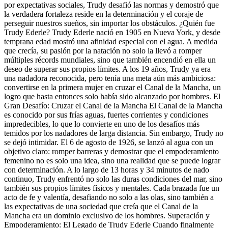
por expectativas sociales, Trudy desafió las normas y demostró que
la verdadera fortaleza reside en la determinación y el coraje de
perseguir nuestros sueños, sin importar los obstáculos. ¿Quién fue
Trudy Ederle? Trudy Ederle nació en 1905 en Nueva York, y desde
temprana edad mostró una afinidad especial con el agua. A medida
que crecía, su pasión por la natación no solo la llevó a romper
múltiples récords mundiales, sino que también encendió en ella un
deseo de superar sus propios límites. A los 19 años, Trudy ya era
una nadadora reconocida, pero tenía una meta aún más ambiciosa:
convertirse en la primera mujer en cruzar el Canal de la Mancha, un
logro que hasta entonces solo había sido alcanzado por hombres. El
Gran Desafío: Cruzar el Canal de la Mancha El Canal de la Mancha
es conocido por sus frías aguas, fuertes corrientes y condiciones
impredecibles, lo que lo convierte en uno de los desafíos más
temidos por los nadadores de larga distancia. Sin embargo, Trudy no
se dejó intimidar. El 6 de agosto de 1926, se lanzó al agua con un
objetivo claro: romper barreras y demostrar que el empoderamiento
femenino no es solo una idea, sino una realidad que se puede lograr
con determinación. A lo largo de 13 horas y 34 minutos de nado
continuo, Trudy enfrentó no solo las duras condiciones del mar, sino
también sus propios límites físicos y mentales. Cada brazada fue un
acto de fe y valentía, desafiando no solo a las olas, sino también a
las expectativas de una sociedad que creía que el Canal de la
Mancha era un dominio exclusivo de los hombres. Superación y
Empoderamiento: El Legado de Trudy Ederle Cuando finalmente