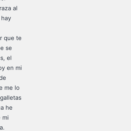
raza al
 hay
r que te
ue se
s, el
oy en mi
 de
e me lo
galletas
ca he
e mi
a.