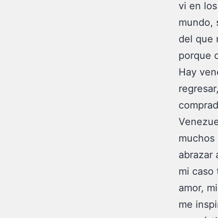
vi en lo
mundo, s
del que 
porque c
Hay ven
regresar
comprado
Venezuel
muchos e
abrazar 
mi caso
amor, mi
me inspi