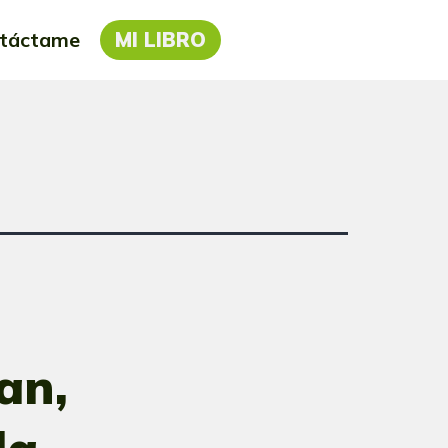
táctame
MI LIBRO
an,