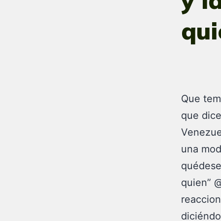
y l
qui
Que temi
que dic
Venezuel
una moda
quédese!
quien” @
reaccion
diciéndo