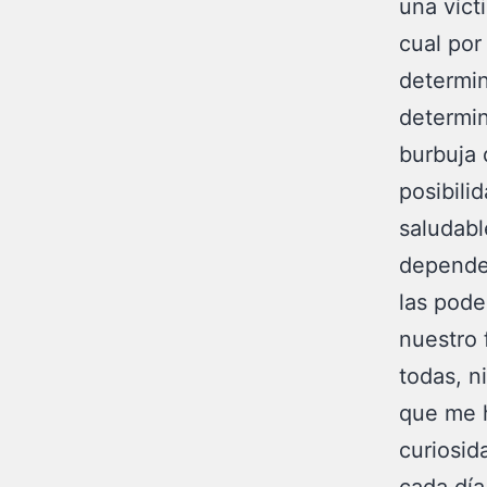
una víct
cual por
determin
determin
burbuja 
posibili
saludabl
dependen
las pode
nuestro 
todas, n
que me h
curiosid