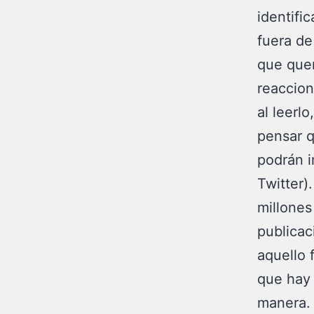
identifi
fuera de
que quer
reaccion
al leerl
pensar q
podrán i
Twitter)
millones
publicac
aquello 
que hay 
manera.