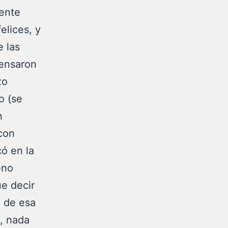
mente
elices, y
 las
pensaron
zo
o (se
n
 con
có en la
eno
ue decir
o de esa
, nada