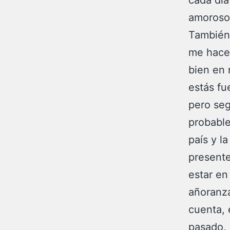
cada día
amoroso 
También 
me hace 
bien en 
estás fu
pero seg
probable
país y la
presente
estar en
añoranza
cuenta, 
pasado, y