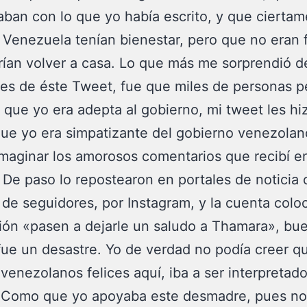
caban con lo que yo había escrito, y que cierta
 Venezuela tenían bienestar, pero que no eran f
ían volver a casa. Lo que más me sorprendió de
es de éste Tweet, fue que miles de personas 
o, que yo era adepta al gobierno, mi tweet les hi
ue yo era simpatizante del gobierno venezolan
maginar los amorosos comentarios que recibí e
. De paso lo repostearon en portales de noticia
 de seguidores, por Instagram, y la cuenta colo
ión «pasen a dejarle un saludo a Thamara», bu
fue un desastre. Yo de verdad no podía creer q
venezolanos felices aquí, iba a ser interpretad
 Como que yo apoyaba este desmadre, pues no