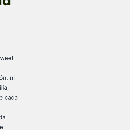
da
Tweet
ón, ni
lia,
de cada
da
se