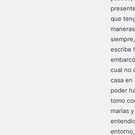
presente
que teng
maneras 
siempre,
escribe 
embarcó 
cual no 
casa en 
poder ha
tomo con
marías y
entendid
entorno,