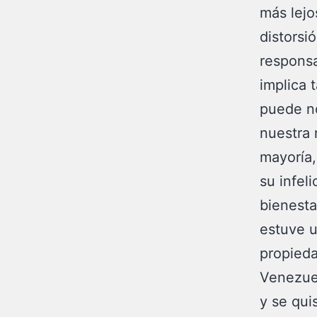
más lejo
distorsió
responsa
implica 
puede no
nuestra 
mayoría
su infel
bienesta
estuve u
propied
Venezuel
y se qui