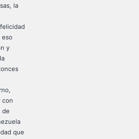
sas, la
felicidad
y eso
ón y
la
tonces
rno,
r con
o de
nezuela
lidad que