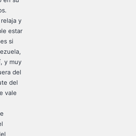
o en su
os.
relaja y
le estar
es si
nezuela,
í, y muy
uera del
ute del
e vale
ue
el
del