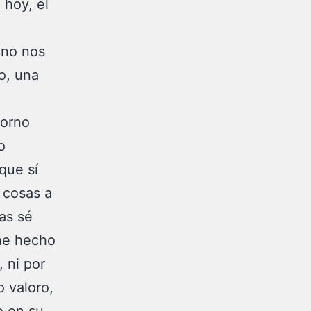
 hoy, el
o no nos
o, una
torno
o
que sí
 cosas a
as sé
 he hecho
 ni por
o valoro,