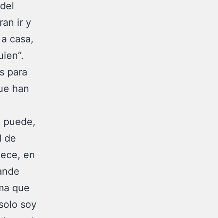
 del
an ir y
 a casa,
uien”.
s para
que han
e puede,
d de
nece, en
ande
ema que
 solo soy