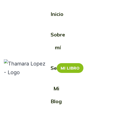
Inicio
Etiqueta:
Sobre
hombres
mí
Servicios
MI LIBRO
Mi
Blog
No, no todos son