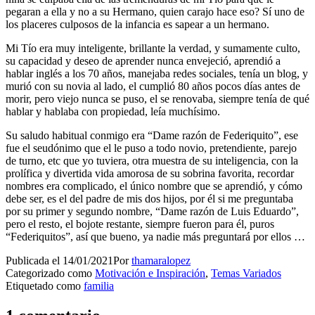
pegaran a ella y no a su Hermano, quien carajo hace eso? Sí uno de
los placeres culposos de la infancia es sapear a un hermano.
Mi Tío era muy inteligente, brillante la verdad, y sumamente culto,
su capacidad y deseo de aprender nunca envejeció, aprendió a
hablar inglés a los 70 años, manejaba redes sociales, tenía un blog, y
murió con su novia al lado, el cumplió 80 años pocos días antes de
morir, pero viejo nunca se puso, el se renovaba, siempre tenía de qué
hablar y hablaba con propiedad, leía muchísimo.
Su saludo habitual conmigo era “Dame razón de Federiquito”, ese
fue el seudónimo que el le puso a todo novio, pretendiente, parejo
de turno, etc que yo tuviera, otra muestra de su inteligencia, con la
prolífica y divertida vida amorosa de su sobrina favorita, recordar
nombres era complicado, el único nombre que se aprendió, y cómo
debe ser, es el del padre de mis dos hijos, por él si me preguntaba
por su primer y segundo nombre, “Dame razón de Luis Eduardo”,
pero el resto, el bojote restante, siempre fueron para él, puros
“Federiquitos”, así que bueno, ya nadie más preguntará por ellos …
Publicada el
14/01/2021
Por
thamaralopez
Categorizado como
Motivación e Inspiración
,
Temas Variados
Etiquetado como
familia