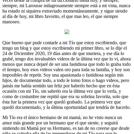
veces desde la compra de mi diccionario hasta hoy, y siempre,
siempre, mi Larousse milagrosamente siempre está a mi vista, nunca
ha estado ni siquiera extraviado momentáneamente, y sigue siendo
al día de hoy, mi libro favorito, el que mas leo, el que siempre
manoseo.
Que bueno que pude contarle a mi Tío que estoy escribiendo, que
tengo un blog y que estoy escribiendo mi primer libro, se lo dije el
24 de Diciembre 2020, 19 días antes de que muriera, y ese día lo
grabé, tengo dos invaluables videos de la última vez que lo vi, ahora
menos que nunca dejaré de ser una fastidiosa que todo lo graba todo
el tiempo, hoy esos videos valen oro para toda su familia, y hoy son
imposibles de repetir. Soy una apasionada o fastidiosa según mis
hijos, de documentar todo, a todo le tomo fotos o hago videos, pero
jamás me había sentido tan feliz por haberlo hecho que en ésta
ocasión con mi Tío, sin saberlo era la última vez que lo vería, y
como de costumbre me repitió que era su sobrina favorita, solo que
ésta fue la primera vez que quedó grabado. La primera vez que
quedó documentado, y la última oportunidad que tendría de hacerlo.
Mi Tío era el único hermano de mi mamá, no he visto nunca un
amor más grande por un hermano que el que siente, y seguirá
sintiendo mi Mamá por su Hermano, es tan de no creerse que desde
niña se culpaba ella de las tremenduras de mi Tío para que le