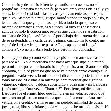
Con mi Tío y de mi Tío Efrén tengo tantísimos cuentos, no sé
porqué me la pasaba tanto con él, pero recuerdo varios viajes él y yo
solos, le conocí casi todas las novias, y obviamente las dos esposas
que tuvo. Siempre fue muy guapo, murió siendo un viejo apuesto, y
tenía más labia que guapura, así que hizo todo lo que quiso en
materia de romances, cortejos y flirteos. Si tuvo sus desaciertos,
aunque yo sólo le conocí uno, pero es que quien no se asusta con
una carta de 20 páginas? Le metió por debajo de la puerta de la casa
de su pretendida una carta de 20 páginas, cuando me lo contó, me
cagué de la risa y le dije “te pasaste Tío, capaz que ni la leyó
completa”, yo no la habría leído toda pero ni por curiosidad.
Era muy jodedor y como verán muy epistolar, en ambas cosas me
parezco a él. No lo recordaba sino hasta ayer que supe que murió,
pero mi amor por el diccionario lo aupó mi Tío, a mis 8 años me dijo
“Sobrina, el único profesor que no se va a poner bravo contigo si le
preguntas varias veces lo mismo, es el diccionario” y ciertamente me
tomó más de 20 visitas a la misma palabra recordar que significa
vituperio, vilipendio, baldón, subterfugio y otras más y mi Larousse
jamás me dijo “Otra vez tú Thamara?”. Por cierto, mi diccionario
Larousse fue el primer libro que compré en mi vida, recuerdo que
me costó un platero en una época que no había mucha plata, me lo
vendieron a crédito, y a mi se me han perdido infinidad de cosas,
joyas, ropa, libros, celulares, toda vaina, y me he mudado más de 10