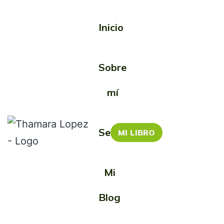
Inicio
Etiqueta:
Dios
Sobre
mí
Servicios
MI LIBRO
Mi
Otra Mamá y
Blog