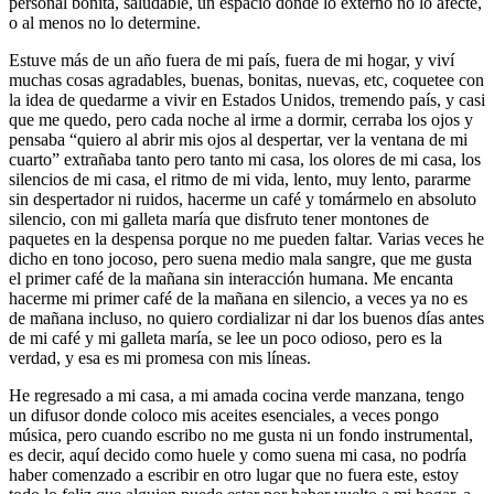
personal bonita, saludable, un espacio donde lo externo no lo afecte,
o al menos no lo determine.
Estuve más de un año fuera de mi país, fuera de mi hogar, y viví
muchas cosas agradables, buenas, bonitas, nuevas, etc, coquetee con
la idea de quedarme a vivir en Estados Unidos, tremendo país, y casi
que me quedo, pero cada noche al irme a dormir, cerraba los ojos y
pensaba “quiero al abrir mis ojos al despertar, ver la ventana de mi
cuarto” extrañaba tanto pero tanto mi casa, los olores de mi casa, los
silencios de mi casa, el ritmo de mi vida, lento, muy lento, pararme
sin despertador ni ruidos, hacerme un café y tomármelo en absoluto
silencio, con mi galleta maría que disfruto tener montones de
paquetes en la despensa porque no me pueden faltar. Varias veces he
dicho en tono jocoso, pero suena medio mala sangre, que me gusta
el primer café de la mañana sin interacción humana. Me encanta
hacerme mi primer café de la mañana en silencio, a veces ya no es
de mañana incluso, no quiero cordializar ni dar los buenos días antes
de mi café y mi galleta maría, se lee un poco odioso, pero es la
verdad, y esa es mi promesa con mis líneas.
He regresado a mi casa, a mi amada cocina verde manzana, tengo
un difusor donde coloco mis aceites esenciales, a veces pongo
música, pero cuando escribo no me gusta ni un fondo instrumental,
es decir, aquí decido como huele y como suena mi casa, no podría
haber comenzado a escribir en otro lugar que no fuera este, estoy