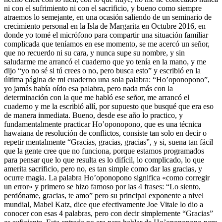
ni con el sufrimiento ni con el sacrificio, y bueno como siempre
atraemos lo semejante, en una ocasión saliendo de un seminario de
crecimiento personal en la Isla de Margarita en Octubre 2016, en
donde yo tomé el micrófono para compartir una situación familiar
complicada que teníamos en ese momento, se me acercó un señor,
que no recuerdo ni su cara, y nunca supe su nombre, y sin
saludarme me arrancó el cuaderno que yo tenía en la mano, y me
dijo “yo no sé si tú crees o no, pero busca esto” y escribió en la
última página de mi cuaderno una sola palabra: “Ho’oponopono”,
yo jamás había oído esa palabra, pero nada más con la
determinación con la que me habló ese señor, me arrancó el
cuaderno y me la escribió allí, por supuesto que busqué que era eso
de manera inmediata. Bueno, desde ese año lo practico, y
fundamentalmente practicar Ho’oponopono, que es una técnica
hawaiana de resolución de conflictos, consiste tan solo en decir o
repetir mentalmente “Gracias, gracias, gracias”, y si, suena tan fácil
que la gente cree que no funciona, porque estamos programados
para pensar que lo que resulta es lo difícil, lo complicado, lo que
amerita sacrificio, pero no, es tan simple como dar las gracias, y
ocurre magia. La palabra Ho’oponopono significa «como corregir
un error» y primero se hizo famoso por las 4 frases: “Lo siento,
perdóname, gracias, te amo” pero su principal exponente a nivel
mundial, Mabel Katz, dice que efectivamente Joe Vitale lo dio a
conocer con esas 4 palabras, pero con decir simplemente “Gracias”