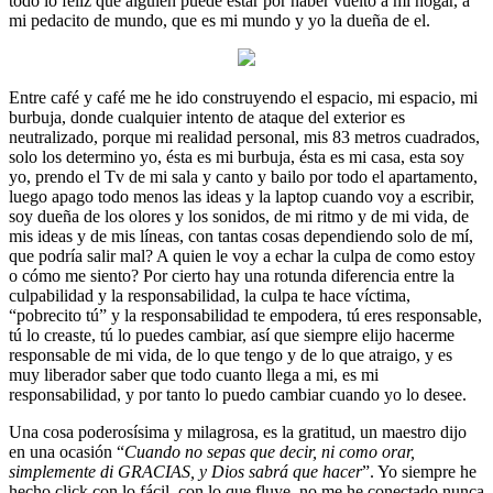
todo lo feliz que alguien puede estar por haber vuelto a mi hogar, a
mi pedacito de mundo, que es mi mundo y yo la dueña de el.
Entre café y café me he ido construyendo el espacio, mi espacio, mi
burbuja, donde cualquier intento de ataque del exterior es
neutralizado, porque mi realidad personal, mis 83 metros cuadrados,
solo los determino yo, ésta es mi burbuja, ésta es mi casa, esta soy
yo, prendo el Tv de mi sala y canto y bailo por todo el apartamento,
luego apago todo menos las ideas y la laptop cuando voy a escribir,
soy dueña de los olores y los sonidos, de mi ritmo y de mi vida, de
mis ideas y de mis líneas, con tantas cosas dependiendo solo de mí,
que podría salir mal? A quien le voy a echar la culpa de como estoy
o cómo me siento? Por cierto hay una rotunda diferencia entre la
culpabilidad y la responsabilidad, la culpa te hace víctima,
“pobrecito tú” y la responsabilidad te empodera, tú eres responsable,
tú lo creaste, tú lo puedes cambiar, así que siempre elijo hacerme
responsable de mi vida, de lo que tengo y de lo que atraigo, y es
muy liberador saber que todo cuanto llega a mi, es mi
responsabilidad, y por tanto lo puedo cambiar cuando yo lo desee.
Una cosa poderosísima y milagrosa, es la gratitud, un maestro dijo
en una ocasión “
Cuando no sepas que decir, ni como orar,
simplemente di GRACIAS, y Dios sabrá que hacer
”. Yo siempre he
hecho click con lo fácil, con lo que fluye, no me he conectado nunca