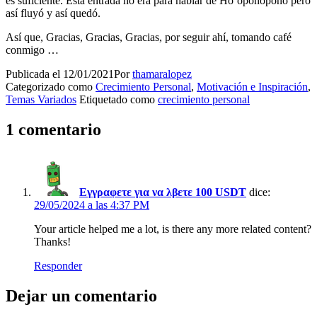
es suficiente. Esta entrada no era para hablar de Ho’oponopono pero
así fluyó y así quedó.
Así que, Gracias, Gracias, Gracias, por seguir ahí, tomando café
conmigo …
Publicada el
12/01/2021
Por
thamaralopez
Categorizado como
Crecimiento Personal
,
Motivación e Inspiración
,
Temas Variados
Etiquetado como
crecimiento personal
1 comentario
Εγγραφετε για να λβετε 100 USDT
dice:
29/05/2024 a las 4:37 PM
Your article helped me a lot, is there any more related content?
Thanks!
Responder
Dejar un comentario