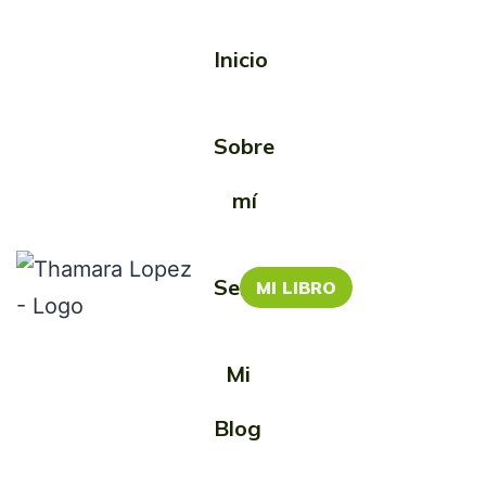
Inicio
Etiqueta:
Sobre
Espiritual
mí
Servicios
MI LIBRO
Mi
Blog
Café espiritual