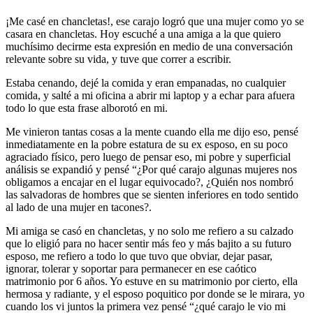
¡Me casé en chancletas!, ese carajo logró que una mujer como yo se
casara en chancletas. Hoy escuché a una amiga a la que quiero
muchísimo decirme esta expresión en medio de una conversación
relevante sobre su vida, y tuve que correr a escribir.
Estaba cenando, dejé la comida y eran empanadas, no cualquier
comida, y salté a mi oficina a abrir mi laptop y a echar para afuera
todo lo que esta frase alborotó en mi.
Me vinieron tantas cosas a la mente cuando ella me dijo eso, pensé
inmediatamente en la pobre estatura de su ex esposo, en su poco
agraciado físico, pero luego de pensar eso, mi pobre y superficial
análisis se expandió y pensé “¿Por qué carajo algunas mujeres nos
obligamos a encajar en el lugar equivocado?, ¿Quién nos nombró
las salvadoras de hombres que se sienten inferiores en todo sentido
al lado de una mujer en tacones?.
Mi amiga se casó en chancletas, y no solo me refiero a su calzado
que lo eligió para no hacer sentir más feo y más bajito a su futuro
esposo, me refiero a todo lo que tuvo que obviar, dejar pasar,
ignorar, tolerar y soportar para permanecer en ese caótico
matrimonio por 6 años. Yo estuve en su matrimonio por cierto, ella
hermosa y radiante, y el esposo poquitico por donde se le mirara, yo
cuando los vi juntos la primera vez pensé “¿qué carajo le vio mi