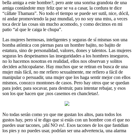
bella amiga a este hombre?, pero ante una sonrisa grandota de una
amiga contándote muy feliz que se va a casar, la cordura te dice
“cállate Thamara”. No todo el tiempo se puede ser sutil, nice, dócil,
ni andar promoviendo la paz mundial, yo no soy una miss, a veces
toca decir las cosas sin mucho acomodo, y como decimos en mi
patio “al que le caiga le chupa”.
Las mujeres hermosas, inteligentes y seguras de sí mismas son una
bomba atómica con piernas para un hombre bajito, no bajito de
estatura, sino de personalidad, valores, dones y talentos. Las mujeres
seguras les despeinamos las inseguridades a los hombres inseguros,
no lo hacemos nosotras en realidad, ellos nos observan y solitos
deciden achicopalarse. Hay muchos que se retiran en busca de una
mujer más fácil, no me refiero sexualmente, me refiero a fácil de
manipular o persuadir, una mujer que los haga sentir mejor con ellos
mismos, conozco montones de casos. Pero hay otros que se quedan
para joder, para socavar, para destruir, para intentar rebajar, y esos
son los que hacen que ¡nos casemos en chancletas!.
No todas serán como yo que me gustan los altos, para todos los
gustos hay, pero sí te digo que si estás con un hombre con el que no
puedes usar tacones, ¡ahí NO es!. Esos tacones de los que fastidian
los pies y no puedes usar, podrían ser una advertencia, una alarma