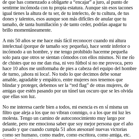
de que has comenzado a obligarte a “encajar” a juro, al punto de
sentirme incómoda con tu propia estatura. Aunque sin esos tacones
igual tienes la altura de tu ser, de tu intelecto, de tu cultura, de tus
dones y talentos, esos aunque son más difíciles de anular que tu
tamaño, de tanta humillación y de tanto ceder, podrías apagar tu
brillo momentáneamente.
A mis 50 años se me hace más fácil reconocer cuando mi altura
intelectual (porque de tamaño soy pequeña), hace sentir inferior o
incómodo a un hombre, y me tengo prohibido hacerme pequeña
solo para que otros se sientan cómodos con ellos mismos. Ni me río
de chistes que no me dan risa, ni veo fútbol si no me provoca, pero
hace 10 años me uniformaba de pies a cabeza del equipo del hombre
de turno, ¡ahora ni loca!. No todo lo que decimos debe sonar
amable, agradable y empático, entre mujeres nos tenemos que
blindar y proteger, debemos ser la “red flag” de otras mujeres, de
amigas que estén pasando por un túnel tan oscuro que se les olvida
que ellas son luz.
No me interesa caerle bien a todos, mi esencia es en sí misma un
filtro que aleja a los que no vibran conmigo, o a los que mi luz les
molesta. Tengo un camino de autoconocimiento muy largo por
delante, pero me emociona saber que soy mejor persona que el año
pasado y que cuando cumpla 51 años atesoraré nuevas victorias
como ser humano, como madre, como escritora, como amiga, etc.