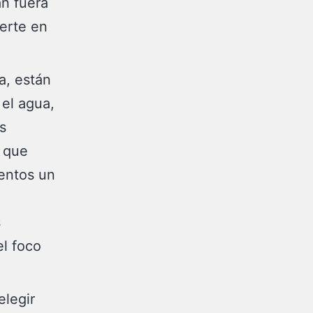
án fuera
ierte en
a, están
 el agua,
s
s que
uentos un
s
el foco
elegir