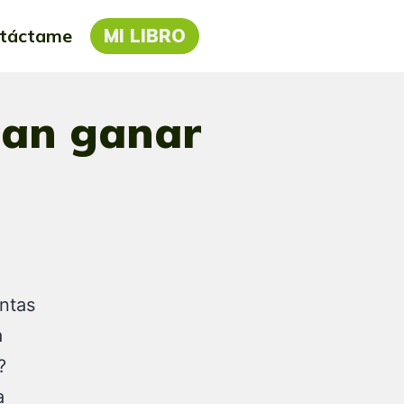
táctame
MI LIBRO
ejan ganar
antas
a
?
a