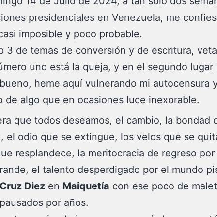
ngo 14 de Julio de 2024, a tan solo dos sema
ciones presidenciales en Venezuela, me confie
 casi imposible y poco probable.
p 3 de temas de conversión y de escritura, vet
úmero uno está la queja, y en el segundo lugar 
, bueno, heme aquí vulnerando mi autocensura 
 de algo que en ocasiones luce inexorable.
era que todos deseamos, el cambio, la bondad 
, el odio que se extingue, los velos que se quit
ue resplandece, la meritocracia de regreso por 
rande, el talento desperdigado por el mundo pi
 Cruz Diez
en
Maiquetía
con ese poco de malet
 pausados por años.