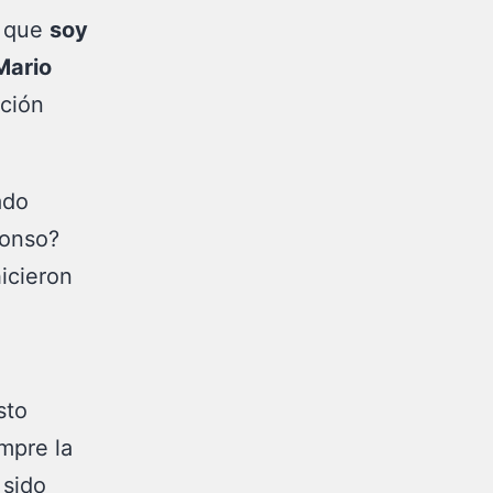
a que
soy
Mario
cción
ado
lonso?
icieron
sto
mpre la
 sido