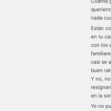
Cuanta g
queriend
nada cua
Están co
en tu ca
con los
familiar
casi se 
buen rat
Y no, n
resignar
en la so
Yo no pu