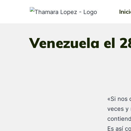
Inic
Venezuela el 2
«Si nos 
veces y 
contiend
Es así c