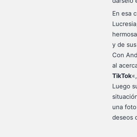
dárselo 
En esa c
Lucresia
hermosas
y de sus 
Con And
al acerc
TikTok
«
Luego su
situació
una foto
deseos d