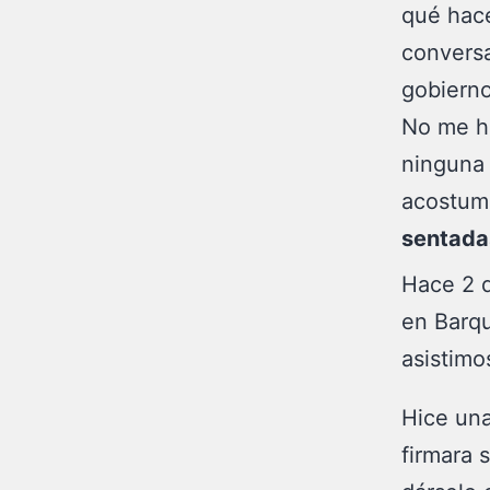
qué hace
conversa
gobierno
No me he
ninguna 
acostum
sentada
Hace 2 d
en Barq
asistimo
Hice un
firmara s