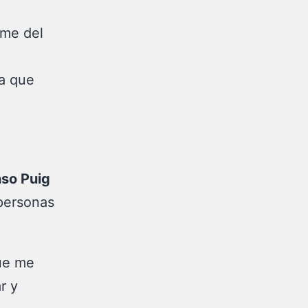
rme del
 a que
nso Puig
 personas
ue me
ar
y