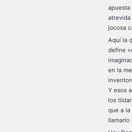
apuesta
atrevida
jocosa c
Aquí la 
define «
imaginac
en la me
inventore
Y esos a
los tild
que a la
llamarlo