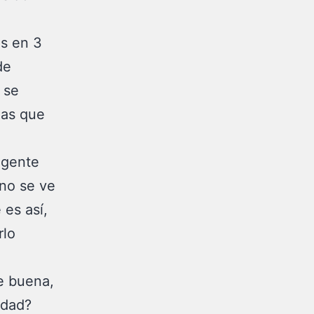
as en 3
de
 se
nas que
 gente
 no se ve
 es así,
rlo
e buena,
ndad?