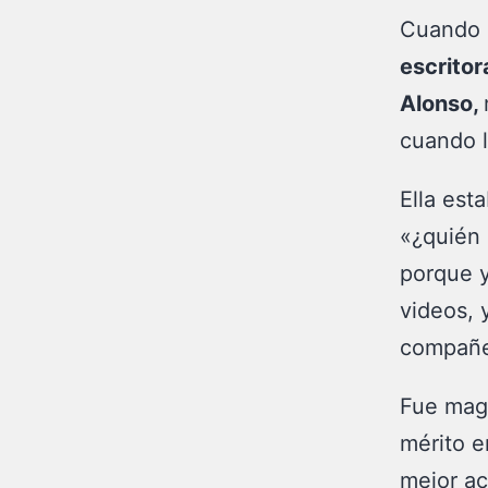
Cuando l
escritor
Alonso,
cuando l
Ella est
«¿quién 
porque y
videos, 
compañer
Fue magi
mérito e
mejor ac