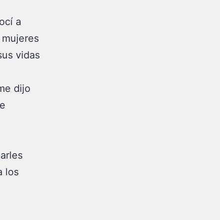
ocí a
s mujeres
sus vidas
me dijo
de
arles
 los