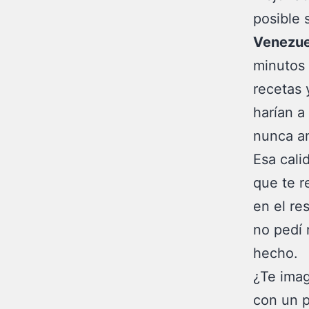
posible 
Venezue
minutos 
recetas 
harían a
nunca an
Esa cali
que te r
en el re
no pedí 
hecho.
¿Te imag
con un p