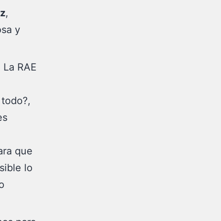
z
,
osa y
. La RAE
 todo?,
es
ara que
sible lo
o