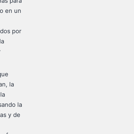
nas para
so en un
ados por
la
y
que
an, la
la
sando la
as y de