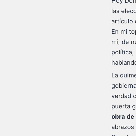
Hoy Domi
las elec
artículo
En mi to
mí, de n
política
hablando
La quim
gobierna
verdad q
puerta g
obra de
abrazos