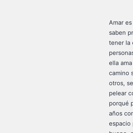
Amar es
saben pr
tener la
personas
ella ama
camino s
otros, s
pelear c
porqué p
años com
espacio 