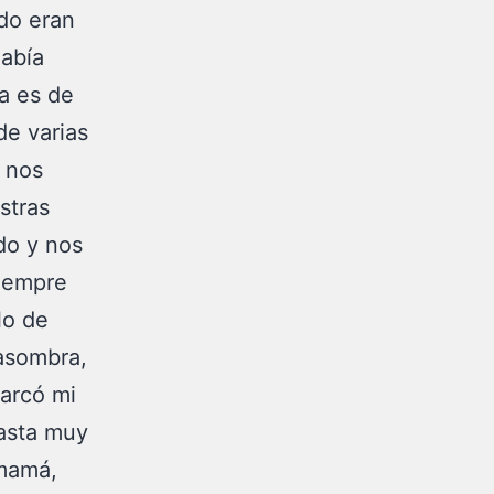
do eran
había
a es de
de varias
 nos
stras
do y nos
siempre
lo de
 asombra,
arcó mi
asta muy
 mamá,