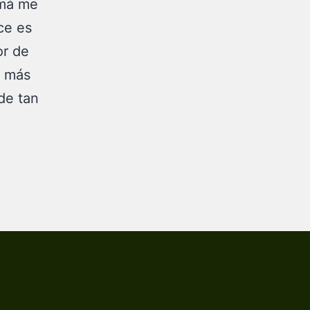
amá me
ce es
or de
l más
 de tan