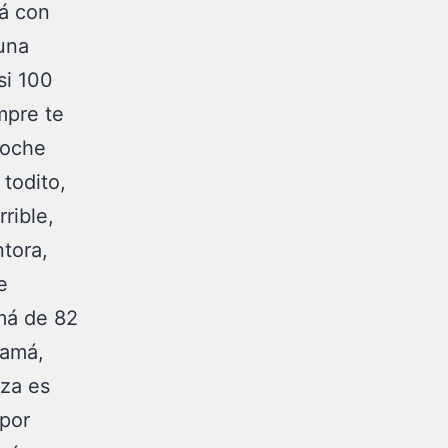
á con
una
si 100
mpre te
noche
 todito,
rible,
ntora,
e
má de 82
mamá,
nza es
 por