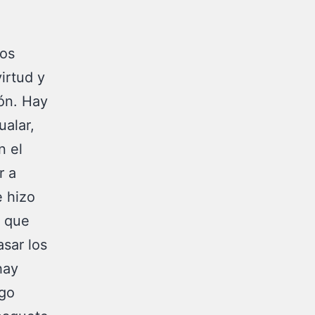
cos
irtud y
ón. Hay
ualar,
n el
r a
e hizo
s que
asar los
hay
lgo