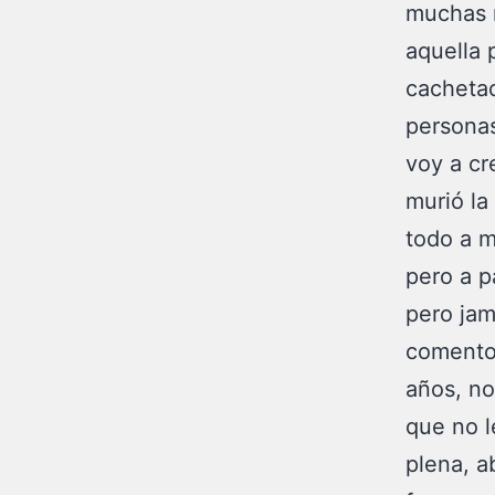
muchas 
aquella 
cachetad
personas
voy a cr
murió la 
todo a m
pero a p
pero jam
comento 
años, no
que no l
plena, a