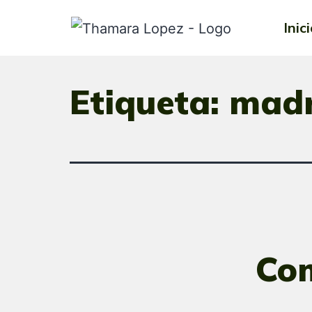
Inic
Etiqueta:
mad
Co