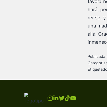
favor» n
hará, pe
reirse, y
una madr
allá. Gr
inmenso
Publicada 
Categori
Etiqueta