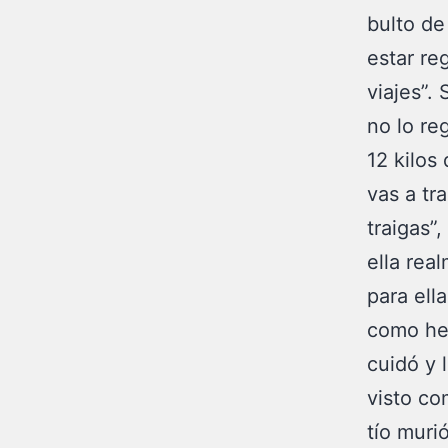
bulto de
estar reg
viajes”.
no lo re
12 kilos
vas a tr
traigas”
ella real
para ell
como he
cuidó y 
visto co
tío muri