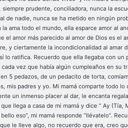
a, siempre prudente, conciliadora, nunca la esc
al de nadie, nunca se ha metido en ningún pro
la ama todo el mundo, ella esparce amor al an
e el amor más parecido al amor de Dios es el 
e, y ciertamente la incondicionalidad al amar 
í lo ratifica. Recuerdo que ella llegaba con un 
, cada vez que había algún cumpleaños en su tr
a en 5 pedazos, de un pedacito de torta, comía
s, mis padres y yo. Mi mamá comparte todo lo
iente un inmenso placer al dar, le encanta regal
l que llega a casa de mi mamá y dice “ Ay (Tía,
 bello eso”, mi mamá responde “llévatelo”. Rec
que le lleve algo, no recuerdo que era, creo qu