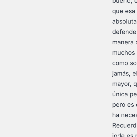
bueno, e
que esa 
absoluta
defender
manera 
muchos 
como soy
jamás, e
mayor, q
única p
pero es 
ha neces
Recuerdo
jode es 