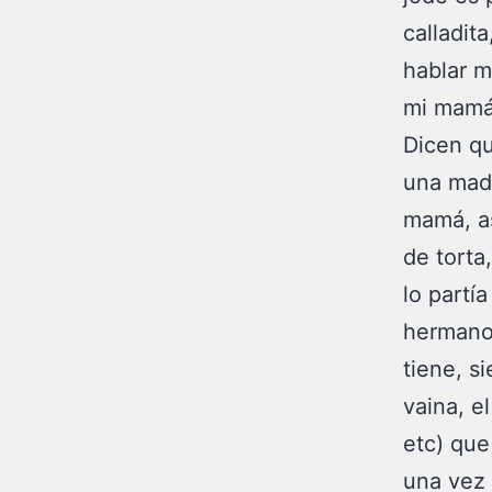
calladit
hablar m
mi mamá 
Dicen qu
una madr
mamá, as
de torta
lo partí
hermano
tiene, s
vaina, e
etc) que
una vez 