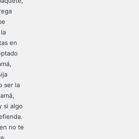
paquete,
rega
be
 la
tas en
eptado
amá,
ija
 ser la
mamá,
 si algo
efienda.
ien no te
re