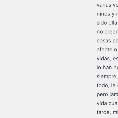
varias v
niños y 
sido ell
no creer
cosas po
afecte o
vidas, e
lo han h
siempre,
todo, le
pero jam
vida cu
tarde, m