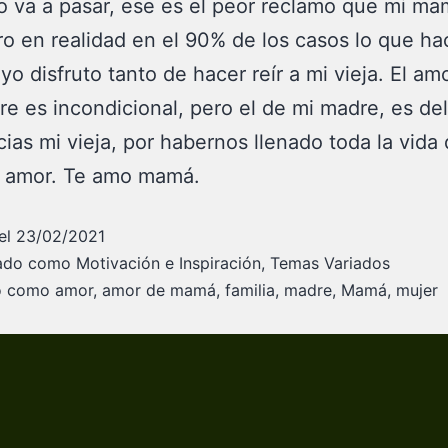
o va a pasar, ese es el peor reclamo que mi m
ro en realidad en el 90% de los casos lo que ha
 yo disfruto tanto de hacer reír a mi vieja. El am
e es incondicional, pero el de mi madre, es de
acias mi vieja, por habernos llenado toda la vida
 amor. Te amo mamá.
el
23/02/2021
zado como
Motivación e Inspiración
,
Temas Variados
do como
amor
,
amor de mamá
,
familia
,
madre
,
Mamá
,
mujer