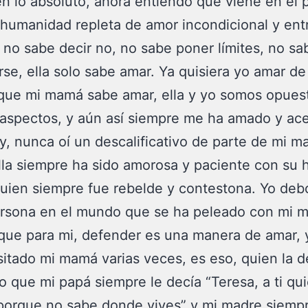
n lo absoluto, ahora entiendo que viene en el 
humanidad repleta de amor incondicional y ent
 no sabe decir no, no sabe poner límites, no sa
se, ella solo sabe amar. Ya quisiera yo amar de
que mi mamá sabe amar, ella y yo somos opues
aspectos, y aún así siempre me ha amado y ac
, nunca oí un descalificativo de parte de mi m
lla siempre ha sido amorosa y paciente con su h
uien siempre fue rebelde y contestona. Yo debo
ersona en el mundo que se ha peleado con mi 
que para mi, defender es una manera de amar, y
itado mi mamá varias veces, es eso, quien la d
 que mi papá siempre le decía “Teresa, a ti qu
porque no sabe donde vives” y mi madre siemp