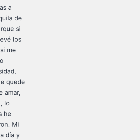
as a
quila de
rque si
levé los
 si me
lo
sidad,
 le quede
be amar,
 lo
s he
ron. Mi
a día y