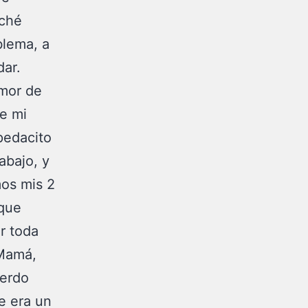
uché
blema, a
dar.
amor de
de mi
pedacito
abajo, y
mos mis 2
 que
ar toda
 Mamá,
uerdo
e era un