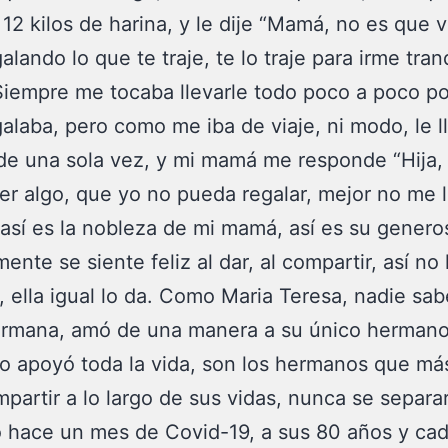
 12 kilos de harina, y le dije “Mamá, no es que v
alando lo que te traje, te lo traje para irme tran
 Siempre me tocaba llevarle todo poco a poco po
galaba, pero como me iba de viaje, ni modo, le l
 de una sola vez, y mi mamá me responde “Hija,
aer algo, que yo no pueda regalar, mejor no me 
, así es la nobleza de mi mamá, así es su genero
mente se siente feliz al dar, al compartir, así no
a, ella igual lo da. Como Maria Teresa, nadie sa
rmana, amó de una manera a su único hermano,
lo apoyó toda la vida, son los hermanos que má
mpartir a lo largo de sus vidas, nunca se separa
ó hace un mes de Covid-19, a sus 80 años y cad